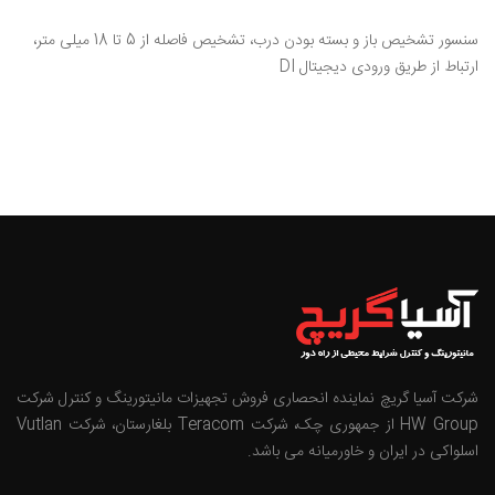
سنسور تشخیص باز و بسته بودن درب، تشخیص فاصله از 5 تا 18 میلی متر،
ارتباط از طریق ورودی دیجیتال DI
شرکت آسیا گریچ نماینده انحصاری فروش تجهیزات مانیتورینگ و کنترل شرکت
HW Group از جمهوری چک، شرکت Teracom بلغارستان، شرکت Vutlan
اسلواکی در ایران و خاورمیانه می باشد.