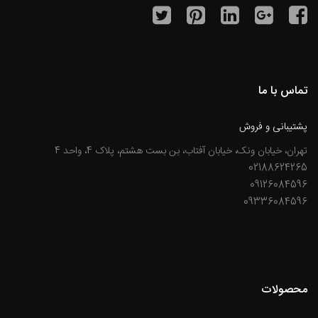
تماس با ما
پشتیبانی و فروش
تهران، خیابان ونک، خیابان آفتاب، بن بست هشتم، پلاک 4، واحد 4
02188624265
09126084596
09336084596
محصولات